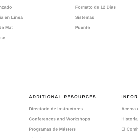
nzado
Formato de 12 Días
a en Línea
Sistemas
de Mat
Puente
ase
ADDITIONAL RESOURCES
INFO
Directorio de Instructores
Acerca 
Conferences and Workshops
Historia
Programas de Másters
El Comi