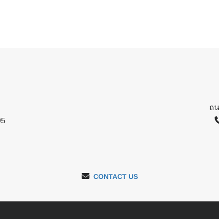
ถน
95
CONTACT US