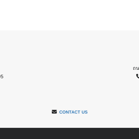
ถน
95
CONTACT US